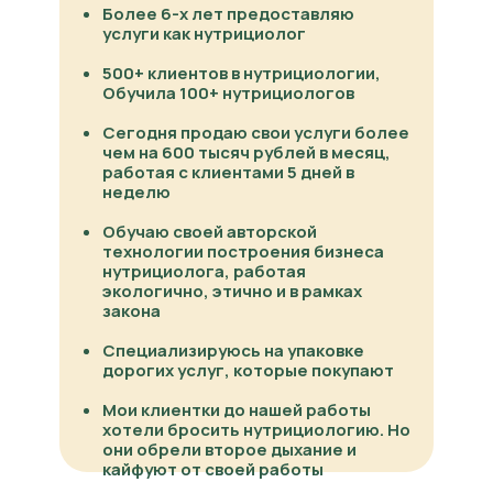
Более 6-х лет предоставляю
услуги как нутрициолог
500+ клиентов в нутрициологии,
Обучила 100+ нутрициологов
Сегодня продаю свои услуги более
чем на 600 тысяч рублей в месяц,
работая с клиентами 5 дней в
неделю
Обучаю своей авторской
ИП Басырова Рената Ринатовна
технологии построения бизнеса
ИНН 022901989562
нутрициолога, работая
г. Казань, ул. Тунакова, 45 к1, кв 66
экологично, этично и в рамках
закона
Политика конфиденциальности
Специализируюсь на упаковке
Политика обработки персональных данных
дорогих услуг, которые покупают
Договор оферты
Мои клиентки до нашей работы
хотели бросить нутрициологию. Но
они обрели второе дыхание и
кайфуют от своей работы